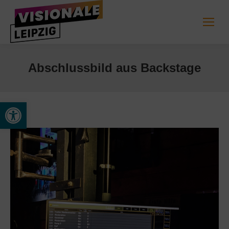
Abschlussbild aus Backstage
Open toolbar