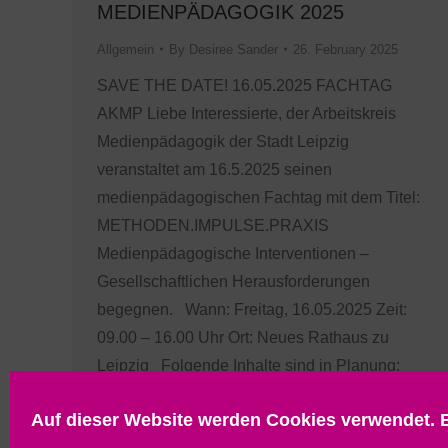
MEDIENPÄDAGOGIK 2025
Allgemein
By
Desiree Sander
26. February 2025
SAVE THE DATE! 16.05.2025 FACHTAG
AKMP Liebe Interessierte, der Arbeitskreis
Medienpädagogik der Stadt Leipzig
veranstaltet am 16.5.2025 seinen
medienpädagogischen Fachtag mit dem Titel:
METHODEN.IMPULSE.PRAXIS
Medienpädagogische Interventionen –
Gesellschaftlichen Herausforderungen
begegnen. Wann: Freitag, 16.05.2025 Zeit:
09.00 – 16.00 Uhr Ort: Neues Rathaus zu
Leipzig Folgende Inhalte sind in Planung:
Vormittag: Inputvorträge mit Dr. Volker…
Auf dieser Website werden Cookies verwendet. B