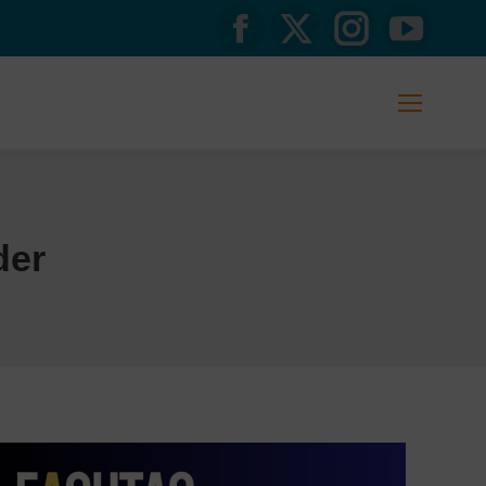
Facebook
X
Instagram
YouTub
page
page
page
page
opens
opens
opens
opens
in
in
in
in
new
new
new
new
der
window
window
window
window