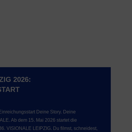
ZIG 2026:
START
inreichungsstart Deine Story. Deine
LE. Ab dem 15. Mai 2026 startet die
36. VISIONALE LEIPZIG. Du filmst, schneidest,