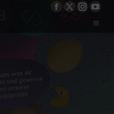
Facebook
X
Instagram
YouTub
page
page
page
page
opens
opens
opens
opens
in
in
in
in
new
new
new
new
window
window
window
window