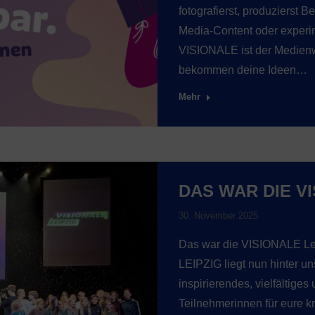
fotografierst, produzierst B
Media-Content oder experim
VISIONALE ist der Medienw
bekommen deine Ideen…
Mehr
DAS WAR DIE VI
30. November 2025
Das war die VISIONALE Le
LEIPZIG liegt nun hinter u
inspirierendes, vielfältige
Teilnehmerinnen für eure k