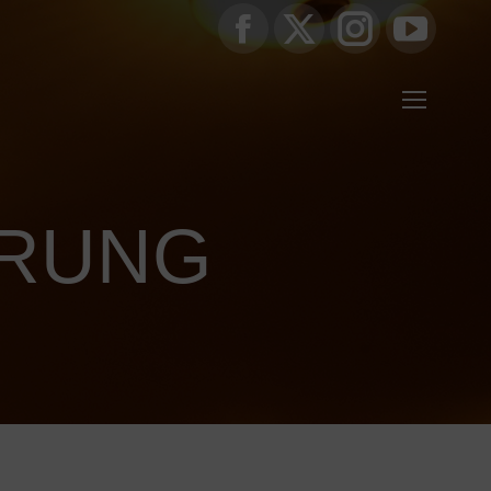
Facebook
X
Instagram
YouTub
page
page
page
page
opens
opens
opens
opens
in
in
in
in
ÄRUNG
new
new
new
new
window
window
window
window