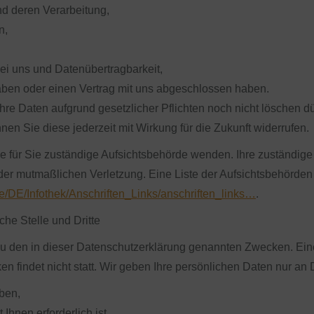
nd deren Verarbeitung,
n,
ei uns und Datenübertragbarkeit,
haben oder einen Vertrag mit uns abgeschlossen haben.
hre Daten aufgrund gesetzlicher Pflichten noch nicht löschen dü
nnen Sie diese jederzeit mit Wirkung für die Zukunft widerrufen.
e für Sie zuständige Aufsichtsbehörde wenden. Ihre zuständige 
er mutmaßlichen Verletzung. Eine Liste der Aufsichtsbehörden (
de/DE/Infothek/Anschriften_Links/anschriften_links…
.
he Stelle und Dritte
u den in dieser Datenschutzerklärung genannten Zwecken. Eine
 findet nicht statt. Wir geben Ihre persönlichen Daten nur an D
aben,
Ihnen erforderlich ist,