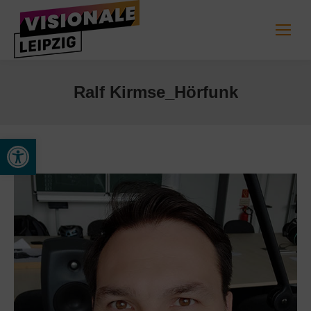
Ralf Kirmse_Hörfunk
Werkzeugleiste öffnen