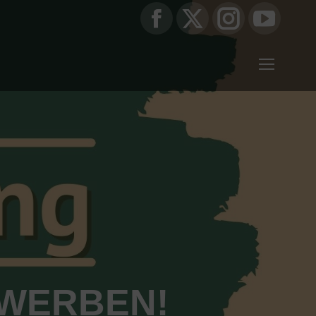
Facebook
X
Instagram
YouTub
page
page
page
page
opens
opens
opens
opens
in
in
in
in
new
new
new
new
window
window
window
window
EWERBEN!