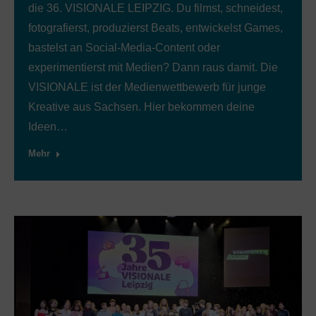
die 36. VISIONALE LEIPZIG. Du filmst, schneidest,
fotografierst, produzierst Beats, entwickelst Games,
bastelst an Social-Media-Content oder
experimentierst mit Medien? Dann raus damit. Die
VISIONALE ist der Medienwettbewerb für junge
Kreative aus Sachsen. Hier bekommen deine
Ideen…
Mehr