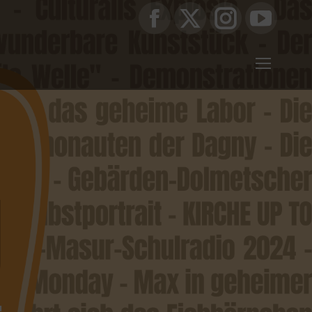
Facebook
X
Instagram
YouTub
page
page
page
page
opens
opens
opens
opens
in
in
in
in
new
new
new
new
window
window
window
window
…