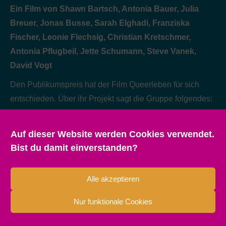
Ein Film von Shawn Bartsch, Antonia Bauer, Julia
Breuer, Jonas Busse, Sarah Elghadi, Franziska
Fischer, Leonie Flechsig, Christian Kretschmer,
Antonia Pflugbeil, Jette Schumann, Steve Vanek,
David Vogt
Den Publikumspreis hat der Film Queerleben für sich
entschieden. Über ihr Projekt sagt die Gruppe folgendes:
Die Idee für “Queerleben” entstand im zweiten Semester
unseres Studiums Medieninformatik und Mediendesign
Auf dieser Website werden Cookies verwendet.
an der Fachhochschule Dresden. Unser Kurs MID20
Bist du damit einverstanden?
hatte die Aufgabe, eigene Drehbücher zu schreiben, von
denen später einige verfilmt werden sollten. Der Sommer
Alle akzeptieren
2021 war unter anderem stark durch die politischen
Geschehnisse in Ungarn geprägt, die sich gegen die
Nur funktionale Cookies
LGBTQIA+ Community richteten. Dadurch entstand auch
die Idee, einem so wichtigen, aber immer noch