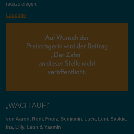
rauszukriegen.
Laudatio
„WACH AUF!“
von Aaron, Roni, Franz, Benjamin, Luca, Leni, Saskia,
Ina, Lilly, Leon & Yasmin