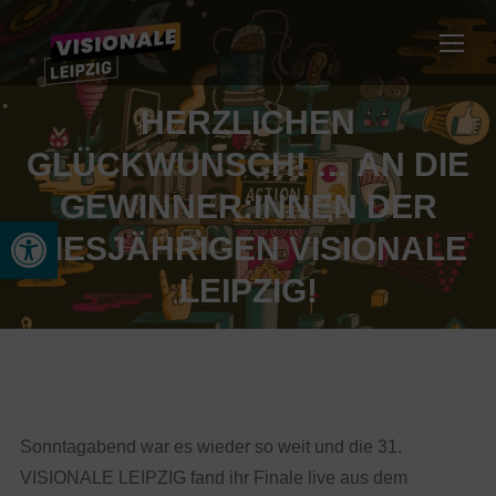
HERZLICHEN
GLÜCKWUNSCH! … AN DIE
GEWINNER:INNEN DER
Werkzeugleiste öffnen
DIESJÄHRIGEN VISIONALE
LEIPZIG!
Sonntagabend war es wieder so weit und die 31.
VISIONALE LEIPZIG fand ihr Finale live aus dem