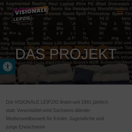
DAS PROJEKT
Werkzeugleiste öffnen
Die VISIONALE LEIPZIG findet seit 1991 jährlich
statt. Veranstaltet wird Sachsens ältester
Medienwettbewerb für Kinder, Jugendliche und
junge Erwachsene