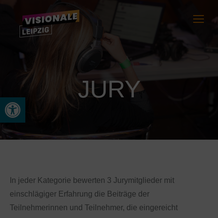
JURY
Werkzeugleiste öffnen
In jeder Kategorie bewerten 3 Jurymitglieder mit
einschlägiger Erfahrung die Beiträge der
Teilnehmerinnen und Teilnehmer, die eingereicht