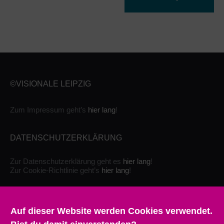
©VISIONALE LEIPZIG
Zum Impressum geht’s
hier lang
!
DATENSCHUTZERKLÄRUNG
Zur Datenschutzerklärung geht es
hier lang
!
Zur Cookie-Richtlinie geht’s
hier lang
!
Auf dieser Website werden Cookies verwendet.
KONTAKT